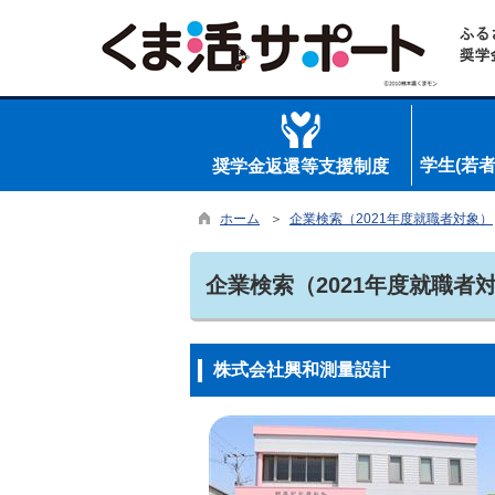
学生(若
奨学金返還等支援制度
ホーム
＞
企業検索（2021年度就職者対象）
企業検索（2021年度就職者
株式会社興和測量設計