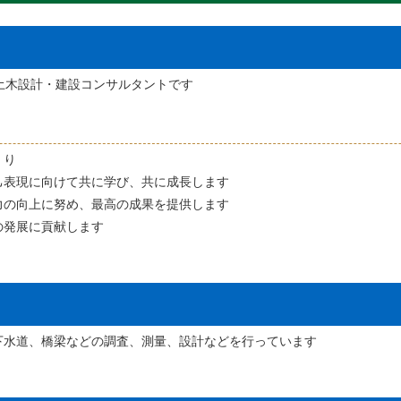
土木設計・建設コンサルタントです
くり
己表現に向けて共に学び、共に成長します
力の向上に努め、最高の成果を提供します
の発展に貢献します
下水道、橋梁などの調査、測量、設計などを行っています