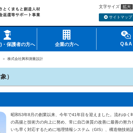
文字サイズ
サイトマップ
Q＆A
者)・保護者の方へ
企業の方へ
＞ 株式会社興和測量設計
対象）
昭和53年8月の創業以来、今年で41年目を迎えました。流れゆ
の高揚と技術力の向上に努め、常に自己体質の改善に最善の努力
いち早く対応するために地理情報システム（GIS）、構造物技術