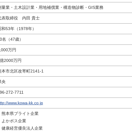
測量業・土木設計業・用地補償業・構造物診断・GIS業務
代表取締役 内田 貴士
昭和53年（1978年）
40名（47歳）
1,000万円
3億2000万円
熊本市北区改寄町2141-1
県央
96-272-7711
ttp://www.kowa-kk.co.jp
・熊本県ブライト企業
・よかボス企業
・健康経営優良法人企業