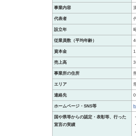
事業内容
代表者
設立年
従業員数（平均年齢）
資本金
売上高
事業所の住所
エリア
連絡先
0
ホームページ・SNS等
h
国や県等からの認定・表彰等、行った
宣言の実績