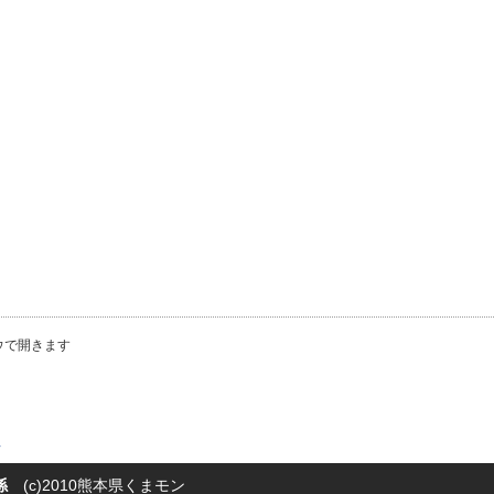
ウで開きます
針
係
(c)2010熊本県くまモン