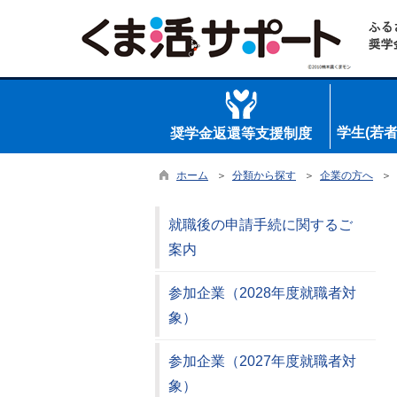
学生(若
奨学金返還等支援制度
ホーム
＞
分類から探す
＞
企業の方へ
＞ 
就職後の申請手続に関するご
案内
参加企業（2028年度就職者対
象）
参加企業（2027年度就職者対
象）