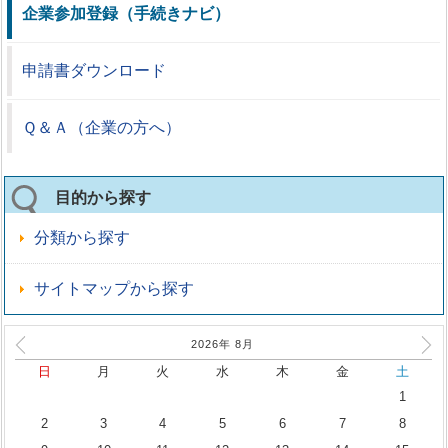
企業参加登録（手続きナビ）
申請書ダウンロード
Ｑ＆Ａ（企業の方へ）
目的から探す
分類から探す
サイトマップから探す
2026年
8
月
日
月
火
水
木
金
土
1
2
3
4
5
6
7
8